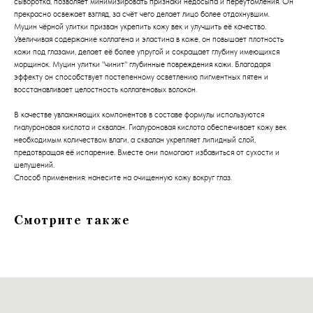
сыворотка, позволяет минимизировать признаки недосыпа и переутомления. Он
прекрасно освежает взгляд, за счёт чего делает лицо более отдохнувшим.
Муцин чёрной улитки призван укрепить кожу век и улучшить её качество.
Увеличивая содержание коллагена и эластина в коже, он повышает плотность
кожи под глазами, делает её более упругой и сокращает глубину имеющихся
морщинок. Муцин улитки "чинит" глубинные повреждения кожи. Благодаря
эффекту он способствует постепенному осветлению пигментных пятен и
восстанавливает целостность коллагеновых волокон.
В качестве увлажняющих компонентов в составе формулы используются
гиалуроновая кислота и сквалан. Гиалуроновая кислота обеспечивает кожу век
необходимым количеством влаги, а сквалан укрепляет липидный слой,
предотвращая её испарение. Вместе они помогают избавиться от сухости и
шелушений.
Способ применения: нанесите на очищенную кожу вокруг глаз.
Смотрите также