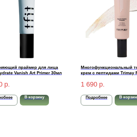
няющий праймер для лица
Многофункциональный т
ydrate Vanish Art Primer 30мл
крем с пептидами Trimay R
in-1 Pept CCC Cream SPF5
0
р.
1 690
р.
Light 30мл
В корзину
В корзин
робнее
Подробнее