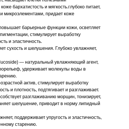
коже бархатистость и мягкость.глубоко питает,
и микроэлементами, придает коже
повышает барьерные функции кожи, осветляет
 пигментации, стимулирует выработку
сть и эластичность.
яет сухость и шелушения. Глубоко увлажняет,
lglucoside) — натуральный увлажняющий агент,
крорельеф, удерживает молекулы воды в
парению.
зрастной актив, стимулирует выработку
сть и плотность, подтягивает и разглаживает.
особствует разглаживанию морщин, тонизирует,
раняет шелушение, приводит в норму липидный
няет, поддерживает упругость и эластичность,
енному старению.