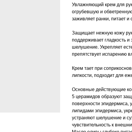
Увлажняющий крем для рук 
огрубевшую и обветренную
заживляет ранки, питает и
Защищает нежную кожу рук 
поддерживает гладкость и 
шелушение. Укрепляет ест
препятствует испарению вл
Крем тает при соприкоснов
липкости, подходит для е
Основные действующие ко
5 церамидов образуют за
поверхности эпидермиса, у
липидами эпидермиса, укр
устраняют шелушение и су
чувствительность к внешн
Масло оливы глубоко пита