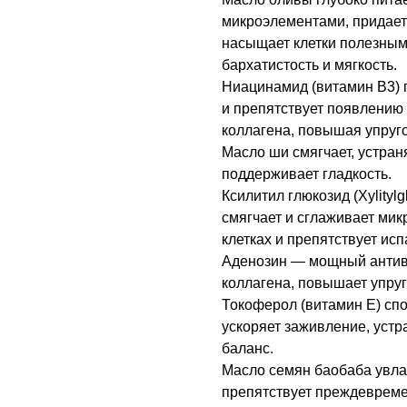
микроэлементами, придает 
насыщает клетки полезным
бархатистость и мягкость.
Ниацинамид (витамин B3) 
и препятствует появлению
коллагена, повышая упруго
Масло ши смягчает, устран
поддерживает гладкость.
Ксилитил глюкозид (Xylity
смягчает и сглаживает ми
клетках и препятствует ис
Аденозин — мощный антиво
коллагена, повышает упруго
Токоферол (витамин E) сп
ускоряет заживление, уст
баланс.
Масло семян баобаба увлаж
препятствует преждеврем