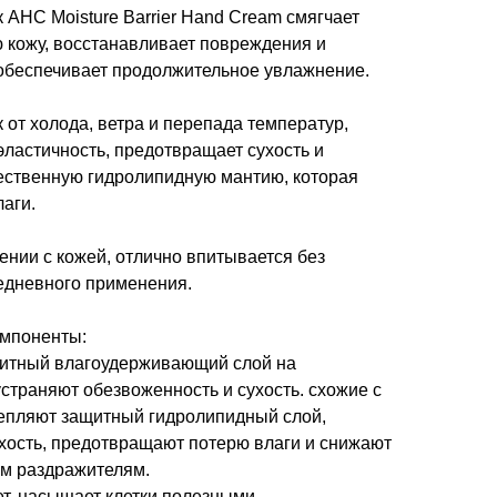
AHC Moisture Barrier Hand Cream смягчает
 кожу, восстанавливает повреждения и
 обеспечивает продолжительное увлажнение.
от холода, ветра и перепада температур,
эластичность, предотвращает сухость и
ественную гидролипидную мантию, которая
аги.
ении с кожей, отлично впитывается без
жедневного применения.
мпоненты:
щитный влагоудерживающий слой на
страняют обезвоженность и сухость. схожие с
епляют защитный гидролипидный слой,
хость, предотвращают потерю влаги и снижают
им раздражителям.
ет, насыщает клетки полезными