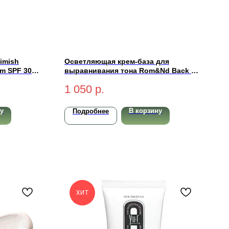
imish
Осветляющая крем-база для
am SPF 30
выравнивания тона Rom&Nd Back Me
Tone Up Cream 50мл
1 050
р.
у
В корзину
Подробнее
ХИТ