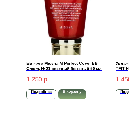
ББ крем Missha M Perfect Cover BB
Увлаж
Cream, №21 светлый бежевый 50 мл
TFIT H
1 250
р.
1 45
В корзину
Подробнее
Под