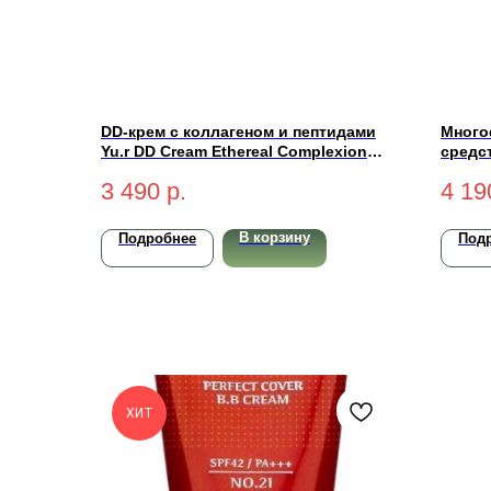
DD-крем с коллагеном и пептидами
Много
Yu.r DD Cream Ethereal Complexion
средст
SPF50+ PA++++ (light-светлый) 50 мл
Comple
3 490
р.
4 19
светл
В корзину
Подробнее
Под
ХИТ