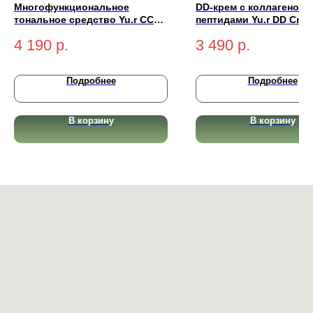
Многофункциональное
DD-крем с коллагеном 
тональное средство Yu.r CCC
пептидами Yu.r DD Cre
Cream Radiant Complexion
Ethereal Complexion SP
4 190
р.
3 490
р.
SPF50+ PA+++ (light-светлый)
PA++++ (light-светлый)
50 мл
Подробнее
Подробнее
В корзину
В корзину