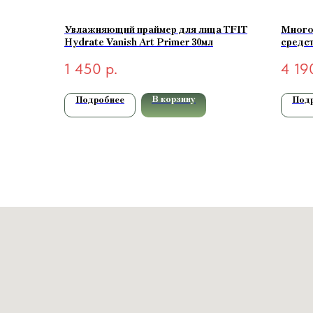
Увлажняющий праймер для лица TFIT
Много
Hydrate Vanish Art Primer 30мл
средст
Compl
1 450
р.
4 19
натура
В корзину
Подробнее
Под