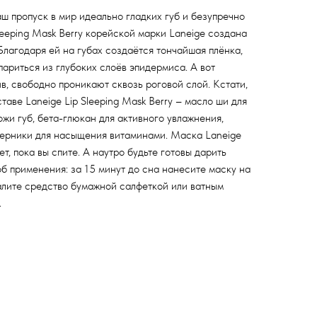
ш пропуск в мир идеально гладких губ и безупречно
eeping Mask Вerry корейской марки Laneige создана
Благодаря ей на губах создаётся тончайшая плёнка,
париться из глубоких слоёв эпидермиса. А вот
в, свободно проникают сквозь роговой слой. Кстати,
таве Laneige Lip Sleeping Mask Вerry – масло ши для
жи губ, бета-глюкан для активного увлажнения,
 черники для насыщения витаминами. Маска Laneige
ет, пока вы спите. А наутро будьте готовы дарить
б применения: за 15 минут до сна нанесите маску на
алите средство бумажной салфеткой или ватным
.