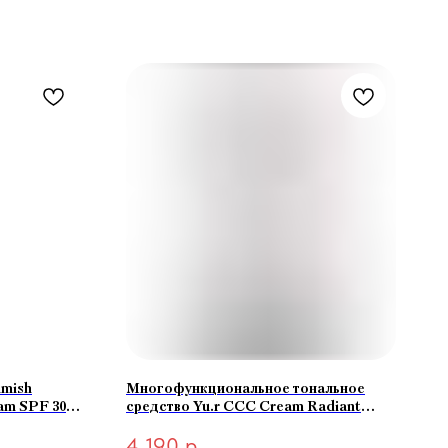
imish
Многофункциональное тональное
am SPF 30
средство Yu.r CCC Cream Radiant
Complexion SPF50+ PA+++ (light-
4 190
р.
светлый) 50 мл