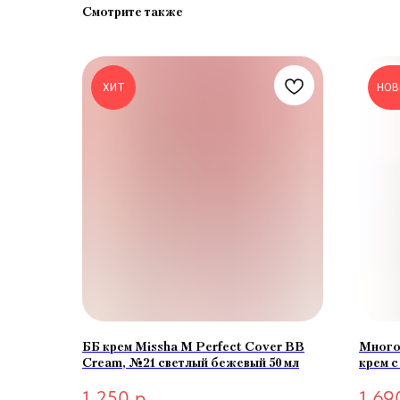
Смотрите также
ХИТ
НОВ
ББ крем Missha M Perfect Cover BB
Много
Cream, №21 светлый бежевый 50 мл
крем с
1 Pep
1 250
р.
1 69
Light 