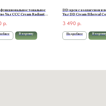
функциональное тональное
DD-крем с коллагеном и 
во Yu.r CCC Cream Radiant
Yu.r DD Cream Ethereal C
exion SPF50+ PA+++ (medium-
SPF50+ PA++++ (light-свет
0
р.
3 490
р.
льный) 50 мл
В корзину
В корзин
робнее
Подробнее