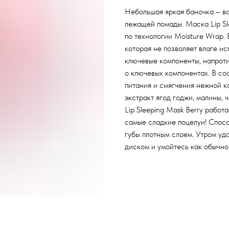
Небольшая яркая баночка – ва
лежащей помады. Маска Lip Sl
по технологии Moisture Wrap. 
которая не позволяет влаге ис
ключевые компоненты, напроти
о ключевых компонентах. В сос
питания и смягчения нежной ко
экстракт ягод годжи, малины,
Lip Sleeping Mask Вerry работа
самые сладкие поцелуи! Спосо
губы плотным слоем. Утром уд
диском и умойтесь как обычно