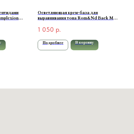
пептидами
Осветляющая крем-база для
omplexion
выравнивания тона Rom&Nd Back Me
лый) 50 мл
Tone Up Cream 50мл
1 050
р.
у
В корзину
Подробнее