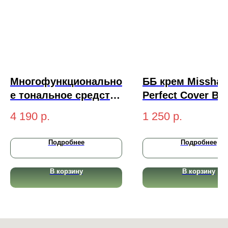
Многофункционально
ББ крем Missha 
е тональное средство
Perfect Cover BB
Yu.r CCC Cream
Cream, №21 све
4 190
р.
1 250
р.
Radiant Complexion
бежевый 50 мл
SPF50+ PA+++ (light-
Подробнее
Подробнее
светлый) 50 мл
В корзину
В корзину