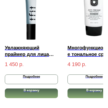
Увлажняющий
Многофункцион
праймер для лица
е тональное сре
TFIT Hydrate Vanish
Yu.r CCC Cream
1 450
р.
4 190
р.
Art Primer 30мл
Radiant Complex
SPF50+ PA+++
Подробнее
Подробнее
(medium-
натуральный) 5
В корзину
В корзину