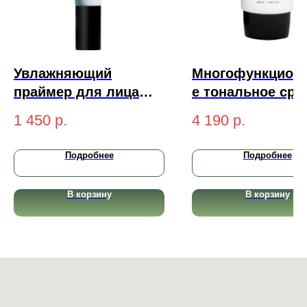
Увлажняющий
Многофункцион
праймер для лица
е тональное сре
TFIT Hydrate Vanish
Yu.r CCC Cream
1 450
р.
4 190
р.
Art Primer 30мл
Radiant Complex
SPF50+ PA+++
Подробнее
Подробнее
(medium-
натуральный) 5
В корзину
В корзину