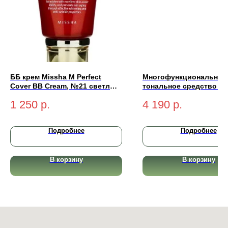
ББ крем Missha M Perfect
Многофункциональное
Cover BB Cream, №21 светлый
тональное средство Yu
бежевый 50 мл
Cream Radiant Complex
1 250
р.
4 190
р.
SPF50+ PA+++ (light-св
50 мл
Подробнее
Подробнее
В корзину
В корзину