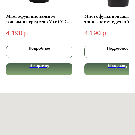
Многофункциональное
Многофункциональное
тональное средство Yu.r CCC
тональное средство Yu.
Cream Radiant Complexion
Cream Radiant Complex
4 190
р.
4 190
р.
SPF50+ PA+++ (medium-
SPF50+ PA+++ (light-св
натуральный) 50 мл
50 мл
Подробнее
Подробнее
В корзину
В корзину