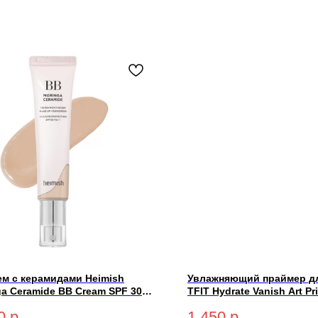
ем с керамидами Heimish
Увлажняющий праймер д
ga Ceramide BB Cream SPF 30
TFIT Hydrate Vanish Art P
#25N Medium 30гр
0
р.
1 450
р.