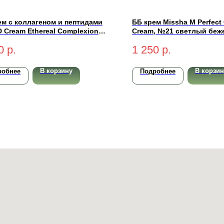
ем с коллагеном и пептидами
ББ крем Missha M Perfect
D Cream Ethereal Complexion
Cream, №21 светлый беж
 PA++++ (light-светлый) 50 мл
0
р.
1 250
р.
В корзину
В корзин
робнее
Подробнее