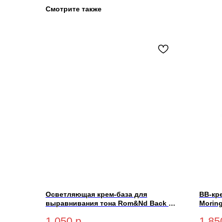
Смотрите также
Осветляющая крем-база для
BB-кр
выравнивания тона Rom&Nd Back Me
Morin
Tone Up Cream 50мл
PA++ 
1 050
р.
1 85