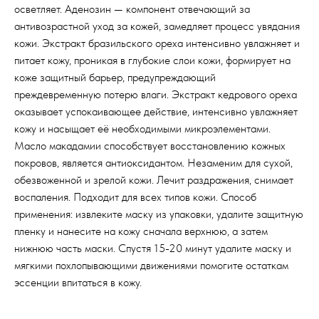
осветляет. Аденозин — компонент отвечающий за
антивозрастной уход за кожей, замедляет процесс увядания
кожи. Экстракт бразильского ореха интенсивно увлажняет и
питает кожу, проникая в глубокие слои кожи, формирует на
коже защитный барьер, предупреждающий
преждевременную потерю влаги. Экстракт кедрового ореха
оказывает успокаивающее действие, интенсивно увлажняет
кожу и насыщает её необходимыми микроэлементами.
Масло макадамии способствует восстановлению кожных
покровов, является антиоксидантом. Незаменим для сухой,
обезвоженной и зрелой кожи. Лечит раздражения, снимает
воспаления. Подходит для всех типов кожи. Способ
применения: извлеките маску из упаковки, удалите защитную
пленку и нанесите на кожу сначала верхнюю, а затем
нижнюю часть маски. Спустя 15-20 минут удалите маску и
мягкими похлопывающими движениями помогите остаткам
эссенции впитаться в кожу.