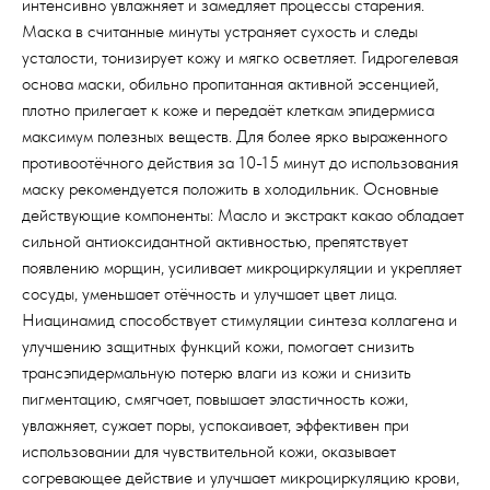
интенсивно увлажняет и замедляет процессы старения.
Маска в считанные минуты устраняет сухость и следы
усталости, тонизирует кожу и мягко осветляет. Гидрогелевая
основа маски, обильно пропитанная активной эссенцией,
плотно прилегает к коже и передаёт клеткам эпидермиса
максимум полезных веществ. Для более ярко выраженного
противоотёчного действия за 10-15 минут до использования
маску рекомендуется положить в холодильник. Основные
действующие компоненты: Масло и экстракт какао обладает
сильной антиоксидантной активностью, препятствует
появлению морщин, усиливает микроциркуляции и укрепляет
сосуды, уменьшает отёчность и улучшает цвет лица.
Ниацинамид способствует стимуляции синтеза коллагена и
улучшению защитных функций кожи, помогает снизить
трансэпидермальную потерю влаги из кожи и снизить
пигментацию, смягчает, повышает эластичность кожи,
увлажняет, сужает поры, успокаивает, эффективен при
использовании для чувствительной кожи, оказывает
согревающее действие и улучшает микроциркуляцию крови,