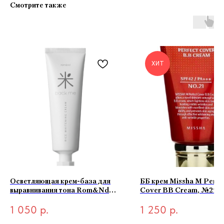
Смотрите также
ХИТ
Осветляющая крем-база для
ББ крем Missha M Perfe
выравнивания тона Rom&Nd
Cover BB Cream, №21 с
Back Me Tone Up Cream 50мл
бежевый 50 мл
1 050
р.
1 250
р.