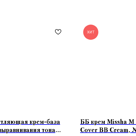
ХИТ
етляющая крем-база
ББ крем Missha M 
выравнивания тона
Cover BB Cream, 