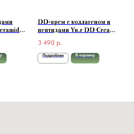
дами
DD-крем с коллагеном и
Ceramide
пептидами Yu.r DD Cream
PA++
Ethereal Complexion
3 490
р.
SPF50+ PA++++ (light-
светлый) 50 мл
у
В корзину
Подробнее