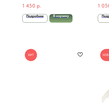
Vanish Art Primer 30мл
Rom
1 450
р.
1 05
Crea
В корзину
Подробнее
Под
ХИТ
НОВ