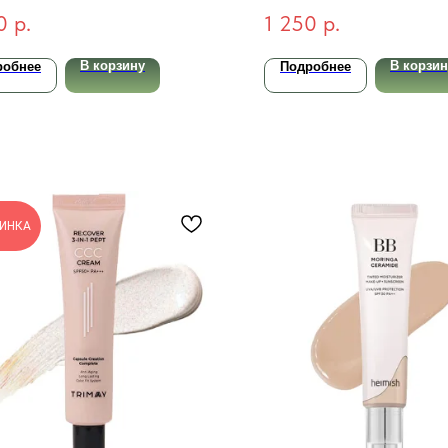
&Nd Back Me Tone Up
светлый бежевый 5
0
р.
1 250
р.
m 50мл
В корзину
В корзин
робнее
Подробнее
ИНКА