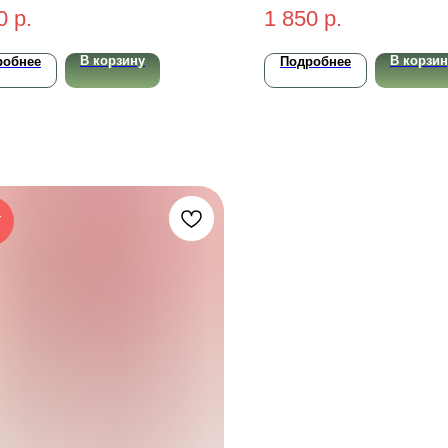
sh Art Primer 30мл
BB Cream SPF 30 
0
р.
1 850
р.
#25N Medium 30гр
В корзину
В корзин
робнее
Подробнее
Т