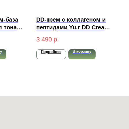
м-база
DD-крем с коллагеном и
я тона
пептидами Yu.r DD Cream
Tone Up
Ethereal Complexion
3 490
р.
SPF50+ PA++++ (light-
светлый) 50 мл
у
В корзину
Подробнее