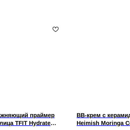
ажняющий праймер
BB-крем с керами
лица TFIT Hydrate
Heimish Moringa C