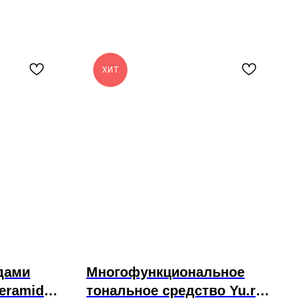
ХИТ
дами
Многофункциональное
eramide
тональное средство Yu.r