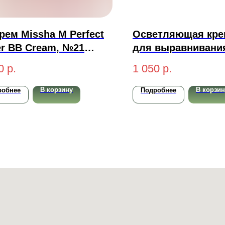
рем Missha M Perfect
Осветляющая кре
r BB Cream, №21
для выравнивани
тлый бежевый 50 мл
Rom&Nd Back Me 
0
р.
1 050
р.
Cream 50мл
В корзину
В корзин
робнее
Подробнее