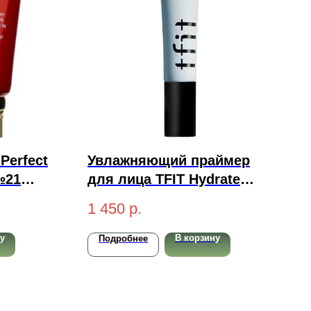
Perfect
Увлажняющий праймер
№21
для лица TFIT Hydrate
 50 мл
Vanish Art Primer 30мл
1 450
р.
у
В корзину
Подробнее