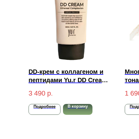
DD-крем с коллагеном и
Мно
пептидами Yu.r DD Cream
тона
Ethereal Complexion
пепт
3 490
р.
1 69
SPF50+ PA++++ (light-
3-in
светлый) 50 мл
SPF5
В корзину
Подробнее
Под