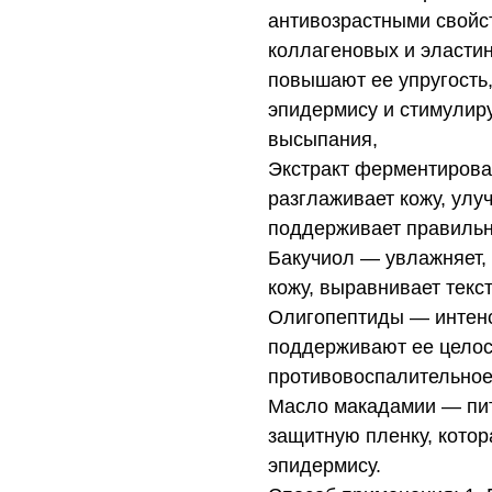
антивозрастными свойс
коллагеновых и эласти
повышают ее упругость
эпидермису и стимулиру
высыпания,
Экстракт ферментирован
разглаживает кожу, улу
поддерживает правильн
Бакучиол — увлажняет, 
кожу, выравнивает текст
Олигопептиды — интенс
поддерживают ее целос
противовоспалительное
Масло макадамии — пита
защитную пленку, котор
эпидермису.