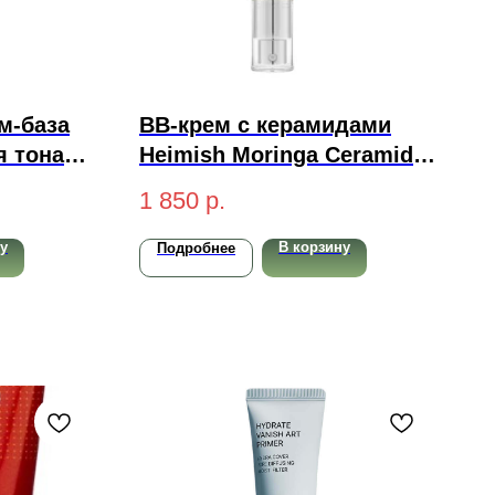
м-база
BB-крем с керамидами
я тона
Heimish Moringa Ceramide
Tone Up
BB Cream SPF 30 PA++
1 850
р.
#25N Medium 30гр
у
В корзину
Подробнее