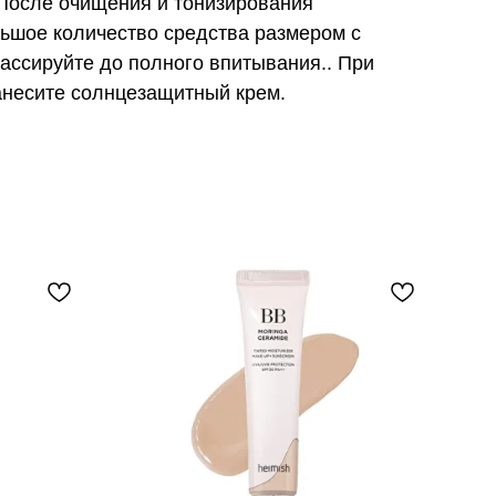
 После очищения и тонизирования
льшое количество средства размером с
массируйте до полного впитывания.. При
анесите солнцезащитный крем.