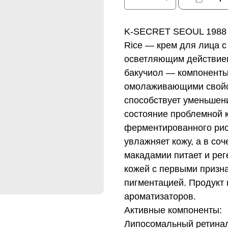
K-SECRET SEOUL 1988 C
Rice — крем для лица 
осветляющим действием
бакучиол — компоненты
омолаживающими свойст
способствует уменьшен
состояние проблемной 
ферментированного риса
увлажняет кожу, а в со
макадамии питает и рег
кожей с первыми призна
пигментацией. Продукт
ароматизаторов.
Активные компоненты:
Липосомальный ретинал