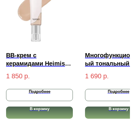
BB-крем с
Многофункцион
керамидами Heimish
ый тональный к
Moringa Ceramide BB
пептидами Trima
1 850
р.
1 690
р.
Cream SPF 30 PA++
Re:cover 3-in-1 P
#25N Medium 30гр
CCC Cream SPF5
Подробнее
Подробнее
PA+++ Light 30м
В корзину
В корзину