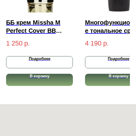
ББ крем Missha M
Многофункцион
Perfect Cover BB
е тональное сре
Cream, №21 светлый
Yu.r CCC Cream
1 250
р.
4 190
р.
бежевый 50 мл
Radiant Complex
SPF50+ PA+++ (li
Подробнее
Подробнее
светлый) 50 мл
В корзину
В корзину