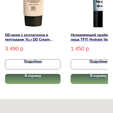
DD-крем с коллагеном и
Увлажняющий праймер
пептидами Yu.r DD Cream
лица TFIT Hydrate Vanis
Ethereal Complexion SPF50+
Primer 30мл
3 490
р.
1 450
р.
PA++++ (light-светлый) 50 мл
Подробнее
Подробнее
В корзину
В корзину