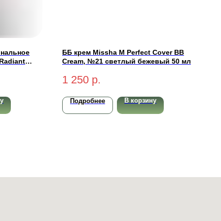
ональное
ББ крем Missha M Perfect Cover BB
Radiant
Cream, №21 светлый бежевый 50 мл
light-
1 250
р.
у
В корзину
Подробнее