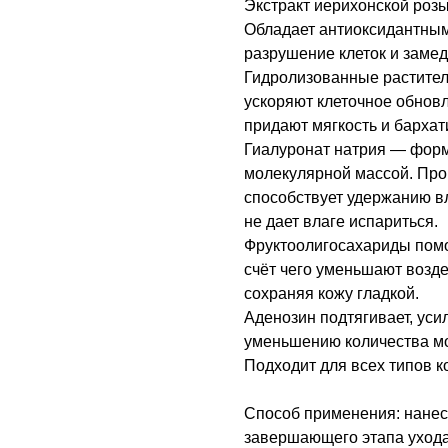
Экстракт иерихонской розы
Обладает антиоксидантным
разрушение клеток и замед
Гидролизованные растите
ускоряют клеточное обнов
придают мягкость и бархат
Гиалуронат натрия — форм
молекулярной массой. Прон
способствует удержанию вл
не дает влаге испариться.
Фруктоолигосахариды помо
счёт чего уменьшают возд
сохраняя кожу гладкой.
Аденозин подтягивает, уси
уменьшению количества м
Подходит для всех типов к
Способ применения: нанеси
завершающего этапа ухода