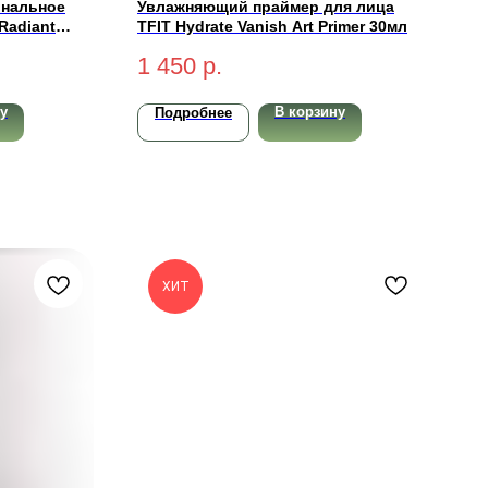
ональное
Увлажняющий праймер для лица
Radiant
TFIT Hydrate Vanish Art Primer 30мл
 (medium-
1 450
р.
у
В корзину
Подробнее
ХИТ