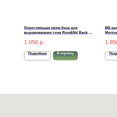
Осветляющая крем-база для
BB-кр
выравнивания тона Rom&Nd Back Me
Morin
Tone Up Cream 50мл
PA++ 
1 050
р.
1 85
В корзину
Подробнее
Под