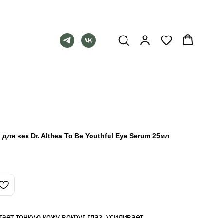
я век Dr. Althea To Be Youthful Eye Serum 25мл
ает тонкую кожу вокруг глаз, усиливает