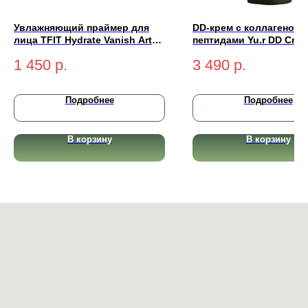
Увлажняющий праймер для
DD-крем с коллагеном 
лица TFIT Hydrate Vanish Art
пептидами Yu.r DD Cre
Primer 30мл
Ethereal Complexion SP
1 450
р.
3 490
р.
PA++++ (light-светлый)
Подробнее
Подробнее
В корзину
В корзину