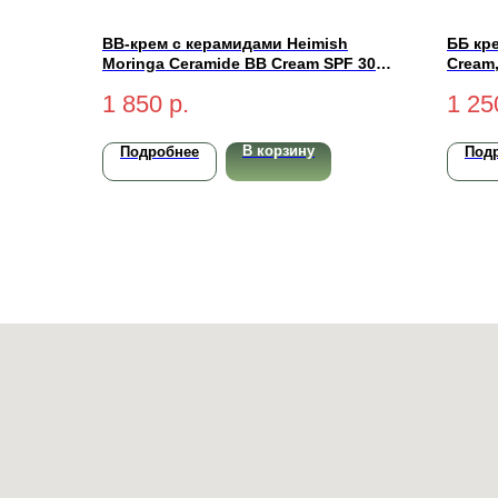
BB-крем с керамидами Heimish
ББ кре
Moringa Ceramide BB Cream SPF 30
Cream
PA++ #25N Medium 30гр
1 850
р.
1 25
В корзину
Подробнее
Под