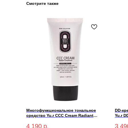
Смотрите также
Многофункциональное тональное
DD-кр
средство Yu.r CCC Cream Radiant
Yu.r D
Complexion SPF50+ PA+++ (light-
SPF50+
4 190
р.
3 49
светлый) 50 мл