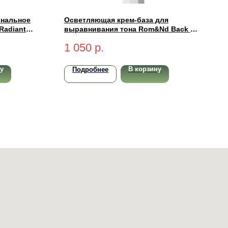
ональное
Осветляющая крем-база для
Radiant
выравнивания тона Rom&Nd Back Me
 (medium-
Tone Up Cream 50мл
1 050
р.
у
В корзину
Подробнее