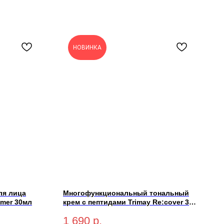
НОВИНКА
ля лица
Многофункциональный тональный
rimer 30мл
крем с пептидами Trimay Re:cover 3-
in-1 Pept CCC Cream SPF50+ PA+++
1 690
р.
Light 30мл