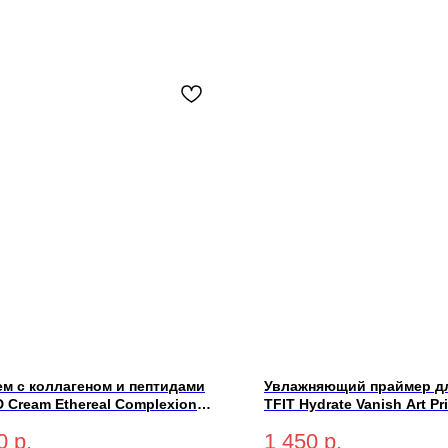
ем с коллагеном и пептидами
Увлажняющий праймер д
D Cream Ethereal Complexion
TFIT Hydrate Vanish Art P
 PA++++ (light-светлый) 50 мл
0
р.
1 450
р.