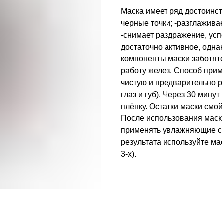
Маска имеет ряд достоинст
черные точки; -разглаживае
-снимает раздражение, усп
достаточно активное, одна
компоненты маски заботят
работу желез. Способ при
чистую и предварительно р
глаз и губ). Через 30 мин
плёнку. Остатки маски см
После использования маск
применять увлажняющие с
результата используйте ма
3-х).