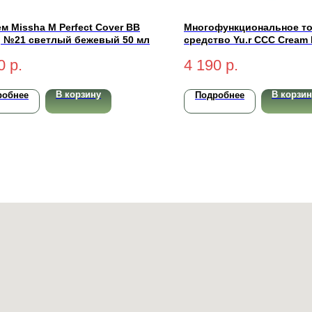
м Missha M Perfect Cover BB
Многофункциональное т
, №21 светлый бежевый 50 мл
средство Yu.r CCC Cream 
Complexion SPF50+ PA+++
0
р.
4 190
р.
натуральный) 50 мл
В корзину
В корзин
робнее
Подробнее