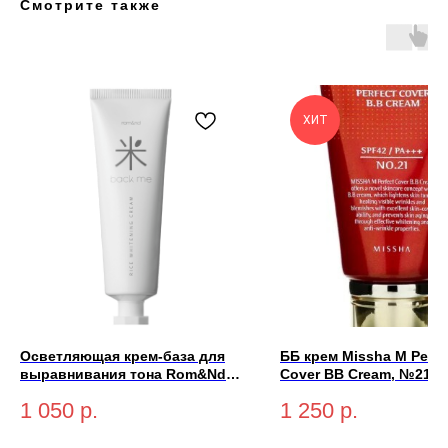
Смотрите также
ХИТ
Осветляющая крем-база для
ББ крем Missha M Perfe
выравнивания тона Rom&Nd
Cover BB Cream, №21 
Back Me Tone Up Cream 50мл
бежевый 50 мл
1 050
р.
1 250
р.