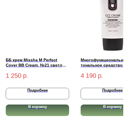
ББ крем Missha M Perfect
Многофункциональное
Cover BB Cream, №21 светлый
тональное средство Yu
бежевый 50 мл
Cream Radiant Complex
1 250
р.
4 190
р.
SPF50+ PA+++ (light-св
50 мл
Подробнее
Подробнее
В корзину
В корзину