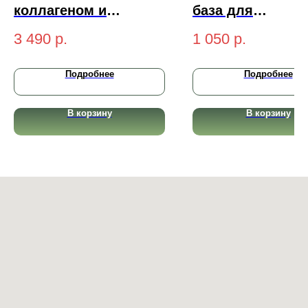
коллагеном и
база для
пептидами Yu.r DD
выравнивания т
3 490
р.
1 050
р.
Cream Ethereal
Rom&Nd Back M
Complexion SPF50+
Tone Up Cream 
Подробнее
Подробнее
PA++++ (light-
светлый) 50 мл
В корзину
В корзину