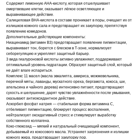
Содержит лимонную AHA-кислоту, которая отшелушивает
омертвевшие клетки, оказывает лёгкое осветляющее и
выравнивающее действие.
Салициловая BHA-кислота в составе проникает в поры, очищает их от
излишков кожного сала и предотвращает их закупорку, препятствуя
появлению комедонов.
Дополнительные действующие компоненты:
Ниацинамид (витамин B3) предотвращает появление пигментации,
выравнивает тон, борется с блеском в Т-зоне, нормализует
себорегуляцию и укрепляет защитный барьер.
3 вида гиалуроновой кислоты активно увлажняют, поддерживают
оптимальный уровень гидратации. Образуют защитный слой, который
не даёт влаге испариться.
Комплекс 11 масел (масла эвкалипта, амириса, можжевельника,
перечной мяты, лаванды, мускатного ореха, бергамота, кокоса, ши,
апельсина и чайного дерева) интенсивно питают, предотвращают
сухость и шелушение, дарят чувство увлажнённости после умывания,
оказывают антиоксидантное действие.
Аскорбил фосфат натрия — стабильная форма витамина С,
отбеливает пигментацию, блокирует процесс воспаления,
нейтрализует оксидативный стресс и стимулирует выработку
собственного коллагена.
Коко-глюкозид — мягкий и натуральный очищающий компонент,
добываемый из кокосового масла. Устраняет загрязнения и излишки
кожного жира, предотвращает закупорку пор.