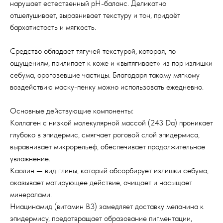
нарушает естественный pH-баланс. Деликатно
отшелушивает, выравнивает текстуру и тон, придаёт
бархатистость и мягкость.
Средство обладает тягучей текстурой, которая, по
ощущениям, прилипает к коже и «вытягивает» из пор излишки
себума, ороговевшие частицы. Благодаря такому мягкому
воздействию маску-пенку можно использовать ежедневно.
Основные действующие компоненты:
Коллаген с низкой молекулярной массой (243 Da) проникает
глубоко в эпидермис, смягчает роговой слой эпидермиса,
выравнивает микрорельеф, обеспечивает продолжительное
увлажнение.
Каолин — вид глины, который абсорбирует излишки себума,
оказывает матирующее действие, очищает и насыщает
минералами.
Ниацинамид (витамин В3) замедляет доставку меланина к
эпидермису, предотвращает образование пигментации,