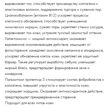
выравнивает тон, способствует производству коллагена и
эластиновых волокон, поддержанию тургора и сужению пор.
Цианокобаламин (витамин В12) ускоряет процессы
клеточного обновления, способствует уменьшению
мимических морщин, сужает поры, укрепляет стенки сосудов,
выравнивает тон кожи, устраняя тусклый землистый оттенок.
Галактомисис — мощный антиоксидант, оказывает
выраженное омолаживающее действие, защищает от
фотостарения: замедляет окисление меланина в эпидермисе,
ускоряет обновление клеток кожи, укрепляет её защитный
барьер. Также регулирует выработку себума, уменьшает
жирный блеск, предотвращает формирование акне и
комедонов.
Пальмитоил трипептид-5 стимулирует синтез фибробластов и
коллагена, повышает упругость и эластичность кожи,
сокращает морщины. Оказывает антиоксидантное действие,
предотвращает преждевременное старение.
Подходит для всех типов кожи.