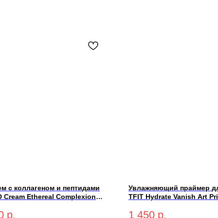
ем с коллагеном и пептидами
Увлажняющий праймер д
D Cream Ethereal Complexion
TFIT Hydrate Vanish Art P
 PA++++ (light-светлый) 50 мл
0
р.
1 450
р.