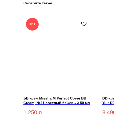
Смотрите также
ХИТ
ББ крем Missha M Perfect Cover BB
DD-кр
Cream, №21 светлый бежевый 50 мл
Yu.r D
SPF50+
1 250
р.
3 49