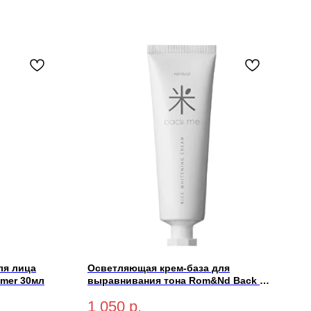
ля лица
Осветляющая крем-база для
rimer 30мл
выравнивания тона Rom&Nd Back Me
Tone Up Cream 50мл
1 050
р.