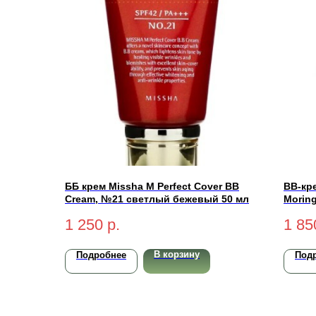
ББ крем Missha M Perfect Cover BB
BB-кр
Cream, №21 светлый бежевый 50 мл
Morin
PA++ 
1 250
р.
1 85
В корзину
Подробнее
Под