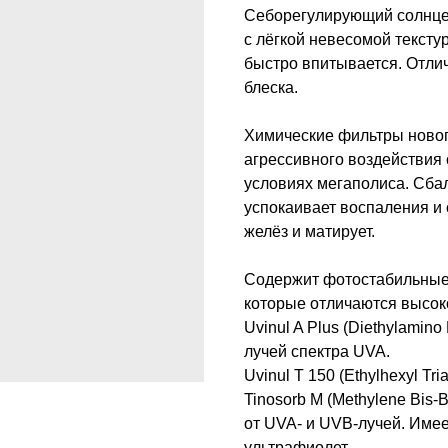
Себорегулирующий солнц
с лёгкой невесомой тексту
быстро впитывается. Отлич
блеска.
Химические фильтры ново
агрессивного воздействия 
условиях мегаполиса. Сба
успокаивает воспаления и 
желёз и матирует.
Содержит фотостабильные 
которые отличаются высоко
Uvinul A Plus (Diethylamin
лучей спектра UVA.
Uvinul T 150 (Ethylhexyl T
Tinosorb M (Methylene Bis-B
от UVA- и UVB-лучей. Име
ультрафиолет.