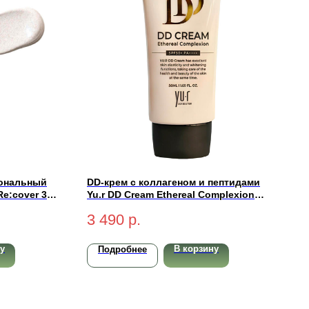
ональный
DD-крем с коллагеном и пептидами
e:cover 3-
Yu.r DD Cream Ethereal Complexion
0+ PA+++
SPF50+ PA++++ (light-светлый) 50 мл
3 490
р.
у
В корзину
Подробнее