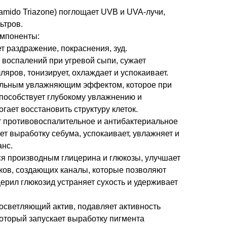
Butamido Triazone) поглощает UVB и UVA-лучи,
ьтров.
мпоненты:
т раздражение, покраснения, зуд.
воспалений при угревой сыпи, сужает
яров, тонизирует, охлаждает и успокаивает.
ильным увлажняющим эффектом, которое при
способствует глубокому увлажнению и
гает восстановить структуру клеток.
т противовоспалительное и антибактериальное
ет выработку себума, успокаивает, увлажняет и
нс.
ся производным глицерина и глюкозы, улучшает
ков, создающих каналы, которые позволяют
церил глюкозид устраняет сухость и удерживает
осветляющий актив, подавляет активность
оторый запускает выработку пигмента