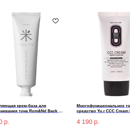
ляющая крем-база для
Многофункциональное т
нивания тона Rom&Nd Back Me
средство Yu.r CCC Cream 
Up Cream 50мл
Complexion SPF50+ PA+++ (
0
р.
4 190
р.
светлый) 50 мл