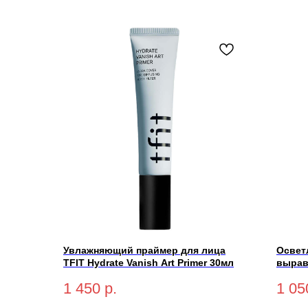
Увлажняющий праймер для лица
Освет
TFIT Hydrate Vanish Art Primer 30мл
вырав
Tone 
1 450
р.
1 05