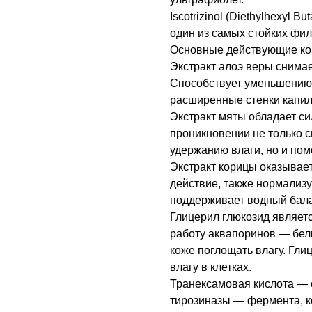
Iscotrizinol (Diethylhexyl 
один из самых стойких фил
Основные действующие ко
Экстракт алоэ веры снимае
Способствует уменьшению 
расширенные стенки капилл
Экстракт мяты обладает с
проникновении не только 
удержанию влаги, но и помо
Экстракт корицы оказывае
действие, также нормализу
поддерживает водный бала
Глицерил глюкозид являет
работу аквапоринов — бел
коже поглощать влагу. Гли
влагу в клетках.
Транексамовая кислота — 
тирозиназы — фермента, к