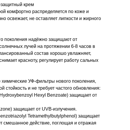
езащитный крем
рой комфортно распределяется по коже и
но освежает, не оставляет липкости и жирного
го поколения надёжно защищают от
солнечных лучей на протяжении 6-8 часов в
лансированный состав хорошо увлажняет,
снимает красноту, регулирует работу сальных
химические УФ-фильтры нового поколения,
й стойкость и не требует частого обновления:
o Hydroxybenzoyl Hexyl Benzoate) защищает от
riazone) защищает от UVB-излучения.
enzotriazolyl Tetramethylbutylphenol) защищает
ет смешанное действие, поглощая и отражая