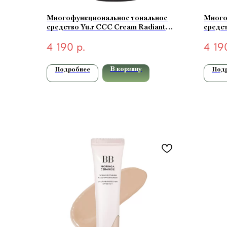
Многофункциональное тональное
Много
средство Yu.r CCC Cream Radiant
средст
Complexion SPF50+ PA+++ (light-
Compl
4 190
р.
4 19
светлый) 50 мл
натура
В корзину
Подробнее
Под