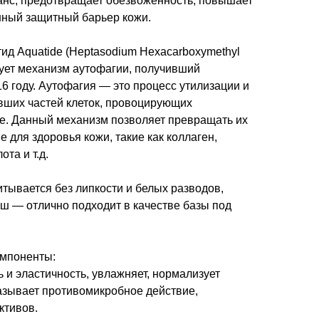
нс, предотвращает обезвоженность, повышает
нный защитный барьер кожи.
ид Aquatide (Heptasodium Hexacarboxymethyl
ирует механизм аутофагии, получивший
 году. Аутофагия — это процесс утилизации и
вших частей клеток, провоцирующих
. Данный механизм позволяет превращать их
 для здоровья кожи, такие как коллаген,
та и т.д.
итывается без липкости и белых разводов,
ш — отлично подходит в качестве базы под
мпоненты:
 и эластичность, увлажняет, нормализует
азывает противомикробное действие,
ктивов.