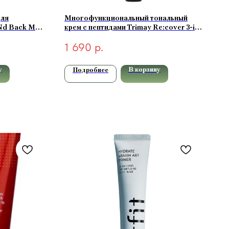
для
Многофункциональный тональный
Nd Back Me
крем с пептидами Trimay Re:cover 3-in-
1 Pept CCC Cream SPF50+ PA+++
1 690
р.
Light 30мл
у
В корзину
Подробнее