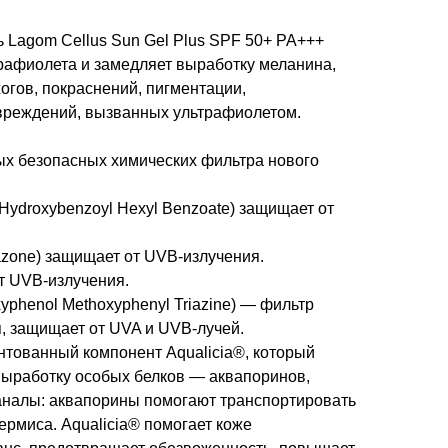
 Lagom Cellus Sun Gel Plus SPF 50+ PA+++
рафиолета и замедляет выработку меланина,
огов, покраснений, пигментации,
вреждений, вызванных ультрафиолетом.
х безопасных химических фильтра нового
o Hydroxybenzoyl Hexyl Benzoate) защищает от
riazone) защищает от UVB-излучения.
от UVB-излучения.
oxyphenol Methoxyphenyl Triazine) — фильтр
, защищает от UVA и UVB-лучей.
нтованный компонент Aqualicia®, который
выработку особых белков — аквапоринов,
аналы: аквапорины помогают транспортировать
дермиса. Aqualicia® помогает коже