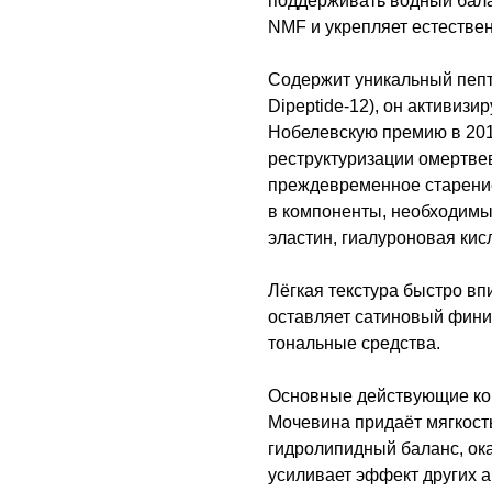
поддерживать водный бала
NMF и укрепляет естестве
Содержит уникальный пепт
Dipeptide-12), он активиз
Нобелевскую премию в 2016
реструктуризации омертве
преждевременное старение
в компоненты, необходимые
эластин, гиалуроновая кисло
Лёгкая текстура быстро вп
оставляет сатиновый фини
тональные средства.
Основные действующие ко
Мочевина придаёт мягкость
гидролипидный баланс, ок
усиливает эффект других а