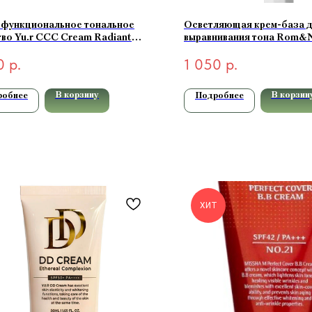
функциональное тональное
Осветляющая крем-база 
во Yu.r CCC Cream Radiant
выравнивания тона Rom&
exion SPF50+ PA+++ (medium-
Tone Up Cream 50мл
0
р.
1 050
р.
льный) 50 мл
В корзину
В корзин
робнее
Подробнее
ХИТ