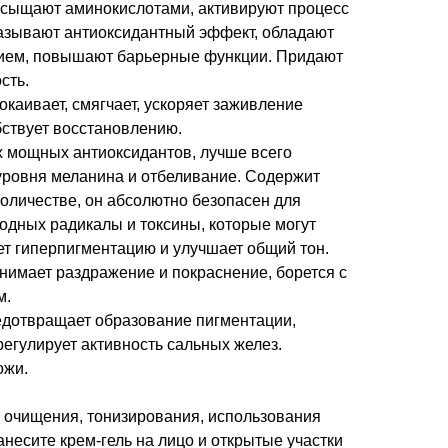
асыщают аминокислотами, активируют процесс
казывают антиоксидантный эффект, обладают
ем, повышают барьерные функции. Придают
сть.
окаивает, смягчает, ускоряет заживление
ствует восстановлению.
х мощных антиоксидантов, лучше всего
уровня меланина и отбеливание. Содержит
оличестве, он абсолютно безопасен для
одных радикалы и токсины, которые могут
ет гиперпигментацию и улучшает общий тон.
нимает раздражение и покраснение, борется с
м.
едотвращает образование пигментации,
регулирует активность сальных желез.
ожи.
 очищения, тонизирования, использования
несите крем-гель на лицо и открытые участки