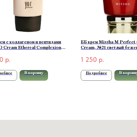
ем с коллагеном и пептидами
ББ крем Missha M Perfect
D Cream Ethereal Complexion
Cream, №21 светлый бежев
 PA++++ (light-светлый) 50 мл
0
р.
1 250
р.
В корзину
В корзин
робнее
Подробнее