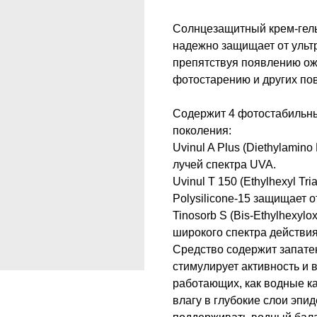
Солнцезащитный крем-гель
надежно защищает от ульт
препятствуя появлению ож
фотостарению и других по
Содержит 4 фотостабильны
поколения:
Uvinul A Plus (Diethylamin
лучей спектра UVA.
Uvinul T 150 (Ethylhexyl T
Polysilicone-15 защищает 
Tinosorb S (Bis-Ethylhexyl
широкого спектра действия
Средство содержит запате
стимулирует активность и 
работающих, как водные к
влагу в глубокие слои эпи