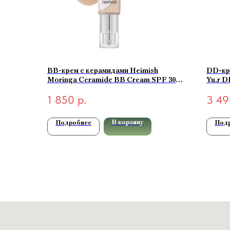
BB-крем с керамидами Heimish
DD-кр
Moringa Ceramide BB Cream SPF 30
Yu.r D
PA++ #25N Medium 30гр
SPF50+
1 850
р.
3 49
В корзину
Подробнее
Под