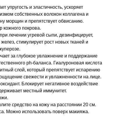
т упругость и эластичность, ускоряет
измом собственных волокон коллагена и
ину морщин и препятствует обвисанию.
р кожного покрова.
при лечении угревой сыпи, дезинфицирует,
 желез, стимулирует рост новых тканей и
куперозе.
ечает за глубокое увлажнение и поддержание
тественного ph-баланса. Гиалуроновая кислота
итный слой, который препятствует испарению
 ощущение свежести и увлажненности на лице.
ксидант. Блокирует негативное воздействие
держивает местный иммунитет.
ожи.
ите средство на кожу на расстоянии 20 см.
са. Можно использовать поверх макияжа.