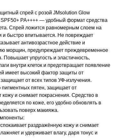
тный спрей с розой JMsolution Glow
y SPF50+ PA++++ — удобный формат средства
ета. Спрей ложится равномерным слоем на
ти и быстро впитывается. Не повреждает
казывает антивозрастное действие и
нию морщин, предупреждает преждевременное
. Повышает упругость и эластичность,
лаги внутри клеток и предотвращает появление
ей имеет высокий фактор защиты от
защищает от всех типов УФ-излучения.
 пигментных пятен, защищает от
 кожу и снимает покраснения. Средство в
еделяется по коже, его удобно обновлять в
ьзовать поверх макияжа.
мпоненты:
успокаивает раздражённую кожу и снимает
лажняет и удерживает влагу, даря тонус и