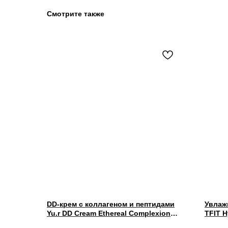
Смотрите также
DD-крем с коллагеном и пептидами
Увлаж
Yu.r DD Cream Ethereal Complexion
TFIT H
SPF50+ PA++++ (light-светлый) 50 мл