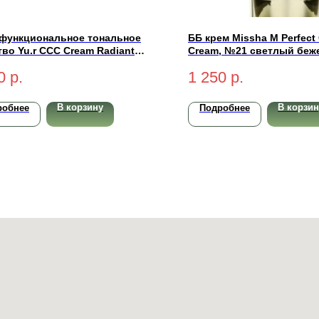
функциональное тональное
ББ крем Missha M Perfect
во Yu.r CCC Cream Radiant
Cream, №21 светлый беж
xion SPF50+ PA+++ (light-
0
р.
1 250
р.
ый) 50 мл
В корзину
В корзин
робнее
Подробнее