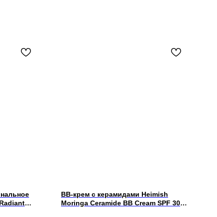
ональное
BB-крем с керамидами Heimish
Radiant
Moringa Ceramide BB Cream SPF 30
 (medium-
PA++ #25N Medium 30гр