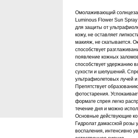
Омолаживающий солнцезащи
Luminous Flower Sun Spra
для защиты от ультрафиол
кожу, не оставляет липкос
макияж, не скатывается. О
способствует разглажива
появление кожных заломов
способствует удержанию в
сухости и шелушений. Спр
ультрафиолетовых лучей и 
Препятствует образованию
фотостарения. Успокаивает
формате спрея легко распр
течение дня и можно испол
Основные действующие ко
Гидролат дамасской розы 
воспаления, интенсивно ув