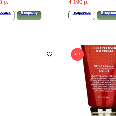
0
р.
4 190
р.
натуральный) 50 мл
В корзину
В корзин
робнее
Подробнее
ХИТ