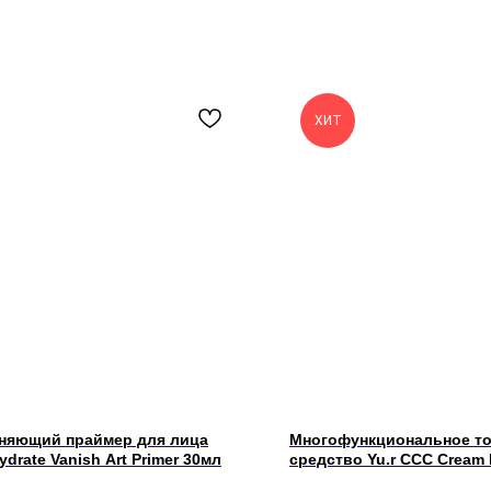
ХИТ
няющий праймер для лица
Многофункциональное т
ydrate Vanish Art Primer 30мл
средство Yu.r CCC Cream 
Complexion SPF50+ PA+++