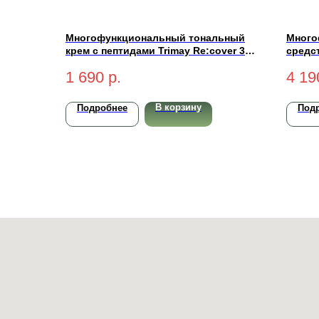
Многофункциональный тональный
Много
крем с пептидами Trimay Re:cover 3-
средст
in-1 Pept CCC Cream SPF50+ PA+++
Comple
1 690
р.
4 19
Light 30мл
светл
В корзину
Подробнее
Под