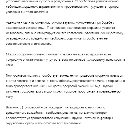
устраняет шелушения, сухость и раздражения. Способствует разглаживанию
небольших морщинок, выравниванию микрорельефа кожи, улучшение тургора,
усилению синтеза коллагена.
Аденозин - один из самых часто используемых компонентов при борьбе с
возрастными изменениями. Подтягивает, разглаживает морщины, ускоряет
метаболизм, активно стимулирует синтез коллагена и эластина. Защищает кожу
от вредоносного воздействия свободных радикалов, способствует ее
восстановлению и заживлению.
Масло макадамии активно смягчает и увлажняет кожу, возвращает коже
природную эластичность и упругость, восстанавливает микроциркуляцию крови в
коже.
Гиалуроновая кислота способствует замедлению процессов старения, повышая
синтез коллагена и эластина, таким образом разглаживаются мелкие морщины, а
лицо приобретает насыщенный цвет и здоровый, ухоженный вид. Глубоко
увлажняет, сохраняя влагу в слоях кожи, помогает восстановить поврежденную
кожу.
Витамин Е (токоферол) – антиоксидант, он защищает клетки кожи от
вредоносного воздействия свободных радикалов, появлению которых
способствует ультрафиолетовое излучение и другие негативные факторы
окружающей среды и помогает ее восстановлению.