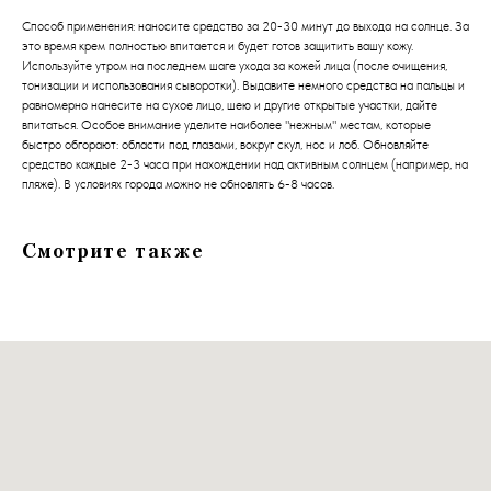
Способ применения: наносите средство за 20-30 минут до выхода на солнце. За
это время крем полностью впитается и будет готов защитить вашу кожу.
Используйте утром на последнем шаге ухода за кожей лица (после очищения,
тонизации и использования сыворотки). Выдавите немного средства на пальцы и
равномерно нанесите на сухое лицо, шею и другие открытые участки, дайте
впитаться. Особое внимание уделите наиболее "нежным" местам, которые
быстро обгорают: области под глазами, вокруг скул, нос и лоб. Обновляйте
средство каждые 2-3 часа при нахождении над активным солнцем (например, на
пляже). В условиях города можно не обновлять 6-8 часов.
Смотрите также