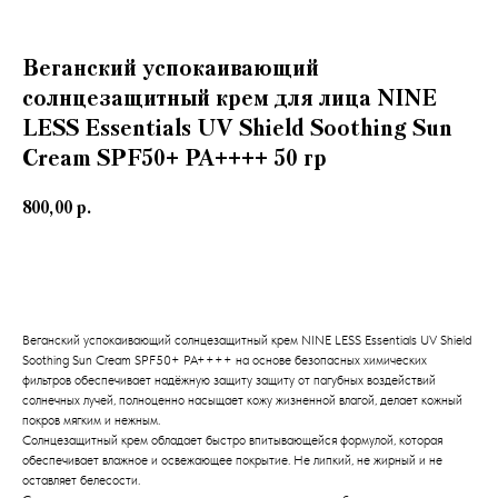
Веганский успокаивающий
солнцезащитный крем для лица NINE
LESS Essentials UV Shield Soothing Sun
Cream SPF50+ PA++++ 50 гр
800,00
р.
В корзину
Веганский успокаивающий солнцезащитный крем NINE LESS Essentials UV Shield
Soothing Sun Cream SPF50+ PA++++ на основе безопасных химических
фильтров обеспечивает надёжную защиту защиту от пагубных воздействий
солнечных лучей, полноценно насыщает кожу жизненной влагой, делает кожный
покров мягким и нежным.
Солнцезащитный крем обладает быстро впитывающейся формулой, которая
обеспечивает влажное и освежающее покрытие. Не липкий, не жирный и не
оставляет белесости.