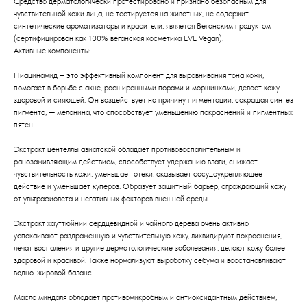
Средство дерматологически протестировано и признано безопасным для
чувствительной кожи лица, не тестируется на животных, не содержит
синтетические ароматизаторы и красители, является Веганским продуктом
(сертифицирован как 100% веганская косметика EVE Vegan).
Активные компоненты:
Ниацинамид – это эффективный компонент для выравнивания тона кожи,
помогает в борьбе с акне, расширенными порами и морщинками, делает кожу
здоровой и сияющей. Он воздействует на причину пигментации, сокращая синтез
пигмента, — меланина, что способствует уменьшению покраснений и пигментных
пятен.
Экстракт центеллы азиатской обладает противовоспалительным и
ранозаживляющим действием, способствует удержанию влаги, снижает
чувствительность кожи, уменьшает отеки, оказывает сосудоукрепляющее
действие и уменьшает купероз. Образует защитный барьер, ограждающий кожу
от ультрафиолета и негативных факторов внешней среды.
Экстракт хауттюйнии сердцевидной и чайного дерева очень активно
успокаивают раздраженную и чувствительную кожу, ликвидируют покраснения,
лечат воспаления и другие дерматологические заболевания, делают кожу более
здоровой и красивой. Также нормализуют выработку себума и восстанавливают
водно-жировой баланс.
Масло миндаля обладает противомикробным и антиоксидантным действием,