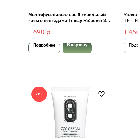
Многофункциональный тональный
Увлаж
крем с пептидами Trimay Re:cover 3-
TFIT H
in-1 Pept CCC Cream SPF50+ PA+++
1 690
р.
1 45
Light 30мл
В корзину
Подробнее
Под
ХИТ