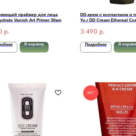
няющий праймер для лица
DD-крем с коллагеном и 
ydrate Vanish Art Primer 30мл
Yu.r DD Cream Ethereal C
SPF50+ PA++++ (light-све
0
р.
3 490
р.
В корзину
В корзин
робнее
Подробнее
ХИТ