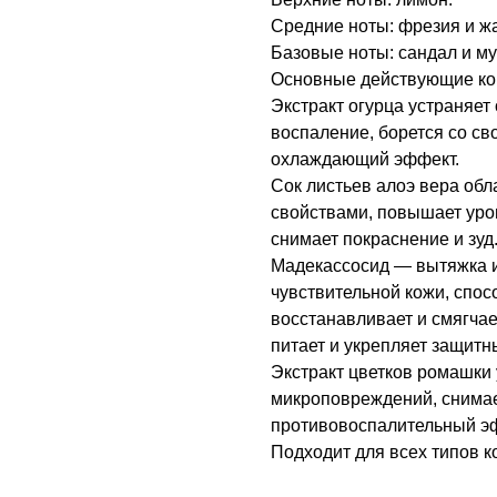
Средние ноты: фрезия и ж
Базовые ноты: сандал и му
Основные действующие ко
Экстракт огурца устраняет 
воспаление, борется со с
охлаждающий эффект.
Сок листьев алоэ вера об
свойствами, повышает уро
снимает покраснение и зуд
Мадекассосид — вытяжка и
чувствительной кожи, спос
восстанавливает и смягчае
питает и укрепляет защитн
Экстракт цветков ромашки 
микроповреждений, снимает
противовоспалительный э
Подходит для всех типов к