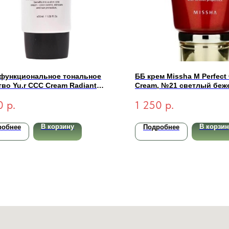
функциональное тональное
ББ крем Missha M Perfect
во Yu.r CCC Cream Radiant
Cream, №21 светлый беж
xion SPF50+ PA+++ (light-
0
р.
1 250
р.
ый) 50 мл
В корзину
В корзин
робнее
Подробнее