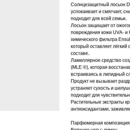
Солнцезащитный лосьон De
успокаивает и смягчает, с
подходит для всей семьи.
Лосьон защищает от ожогов
повреждения кожи UVA- и 
химического фильтра Ensuli
который оставляет лёгкий 
составе.
Ламеллярное средство созд
(MLE ®), которая восстан
встраиваясь в липидный сл
Продукт не вызывает раздр
устраняет сухость и шелуш
подходит для чувствительн
Растительные экстракты к
антиоксидантами, заживля
Парфюмерная композиция 
Верхние ноты: лимон.