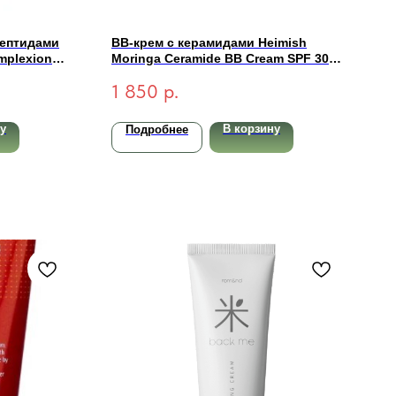
пептидами
BB-крем с керамидами Heimish
omplexion
Moringa Ceramide BB Cream SPF 30
тлый) 50 мл
PA++ #25N Medium 30гр
1 850
р.
у
В корзину
Подробнее