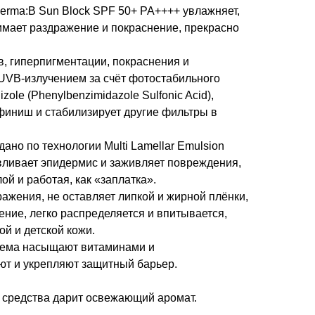
rma:B Sun Block SPF 50+ PA++++ увлажняет,
нимает раздражение и покраснение, прекрасно
, гиперпигментации, покраснения и
UVB-излучением за счёт фотостабильного
zole (Phenylbenzimidazole Sulfonic Acid),
финиш и стабилизирует другие фильтры в
ано по технологии Multi Lamellar Emulsion
авливает эпидермис и заживляет повреждения,
ой и работая, как «заплатка».
ажения, не оставляет липкой и жирной плёнки,
ение, легко распределяется и впитывается,
ой и детской кожи.
рема насыщают витаминами и
ют и укрепляют защитный барьер.
средства дарит освежающий аромат.