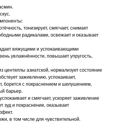
асмин.
скус.
мпоненты:
отёчность, тонизирует, смягчает, снимает
вободными радикалами, освежает и оказывает
ладает вяжущими и успокаивающими
вень увлажнённости, повышает упругость,
.
з центеллы азиатской, нормализует состояние
обствует заживлению, успокаивает,
т, борется с покраснением и шелушением,
ый барьер.
успокаивает и смягчает, ускоряет заживление
 зуд и покраснение, оказывает
ффект.
ожи, в том числе для чувствительной.