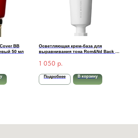
 Cover BB
Осветляющая крем-база для
евый 50 мл
выравнивания тона Rom&Nd Back Me
Tone Up Cream 50мл
1 050
р.
у
В корзину
Подробнее