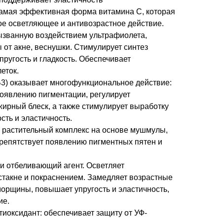
амая эффективная форма витамина C, которая
е осветляющее и антивозрастное действие.
ызванную воздействием ультрафиолета,
от акне, веснушки. Стимулирует синтез
пругость и гладкость. Обеспечивает
еток.
3) оказывает многофункциональное действие:
появлению пигментации, регулирует
ирный блеск, а также стимулирует выработку
сть и эластичность.
растительный комплекс на основе мушмулы,
Препятствует появлению пигментных пятен и
и отбеливающий агент. Осветляет
стакне и покраснением. Замедляет возрастные
морщины, повышает упругость и эластичность,
ие.
иоксидант: обеспечивает защиту от УФ-