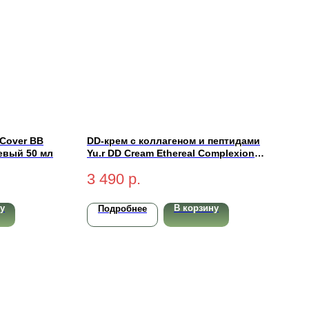
 Cover BB
DD-крем с коллагеном и пептидами
евый 50 мл
Yu.r DD Cream Ethereal Complexion
SPF50+ PA++++ (light-светлый) 50 мл
3 490
р.
у
В корзину
Подробнее