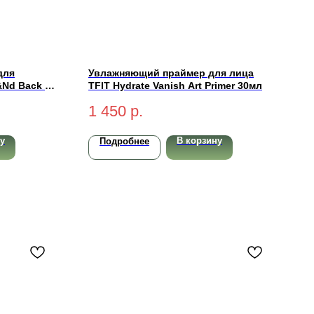
для
Увлажняющий праймер для лица
&Nd Back Me
TFIT Hydrate Vanish Art Primer 30мл
1 450
р.
у
В корзину
Подробнее