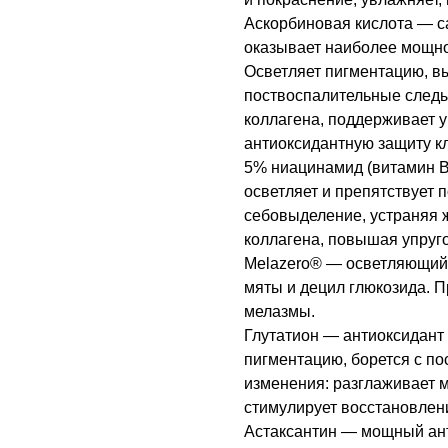
Аскорбиновая кислота — с
оказывает наиболее мощно
Осветляет пигментацию, в
поствоспалительные следы 
коллагена, поддерживает у
антиоксидантную защиту кл
5% ниацинамид (витамин B
осветляет и препятствует 
себовыделение, устраняя ж
коллагена, повышая упруго
Melazero® — осветляющий 
мяты и децил глюкозида. 
мелазмы.
Глутатион — антиоксидант 
пигментацию, борется с по
изменения: разглаживает 
стимулирует восстановлен
Астаксантин — мощный ант