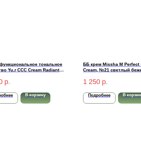
функциональное тональное
ББ крем Missha M Perfect
во Yu.r CCC Cream Radiant
Cream, №21 светлый беж
exion SPF50+ PA+++ (medium-
0
р.
1 250
р.
альный) 50 мл
В корзину
В корзин
робнее
Подробнее