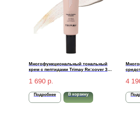
Многофункциональный тональный
Много
крем с пептидами Trimay Re:cover 3-
средст
in-1 Pept CCC Cream SPF50+ PA+++
Compl
1 690
р.
4 19
Light 30мл
натур
В корзину
Подробнее
Под