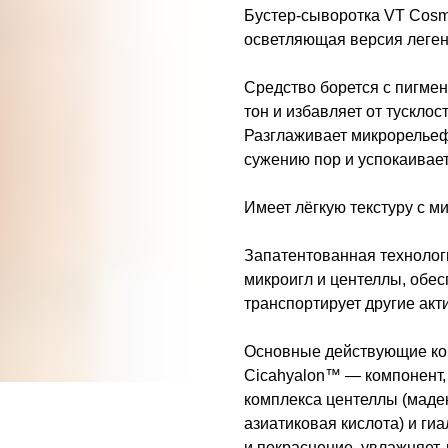
Бустер-сыворотка VT Cosmet
осветляющая версия леген
Средство борется с пигме
тон и избавляет от тусклос
Разглаживает микрорельеф
сужению пор и успокаивае
Имеет лёгкую текстуру с м
Запатентованная технолог
микроигл и центеллы, обе
транспортирует другие акт
Основные действующие ко
Cicahyalon™ — компонент, 
комплекса центеллы (мадек
азиатиковая кислота) и ги
и покраснение, увлажняет,