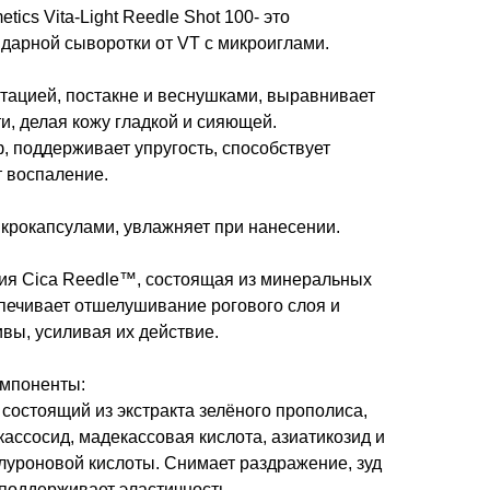
ics Vita-Light Reedle Shot 100- это
дарной сыворотки от VT с микроиглами.
нтацией, постакне и веснушками, выравнивает
ти, делая кожу гладкой и сияющей.
, поддерживает упругость, способствует
т воспаление.
икрокапсулами, увлажняет при нанесении.
ия Cica Reedle™, состоящая из минеральных
спечивает отшелушивание рогового слоя и
ивы, усиливая их действие.
мпоненты:
состоящий из экстракта зелёного прополиса,
ассосид, мадекассовая кислота, азиатикозид и
алуроновой кислоты. Снимает раздражение, зуд
 поддерживает эластичность