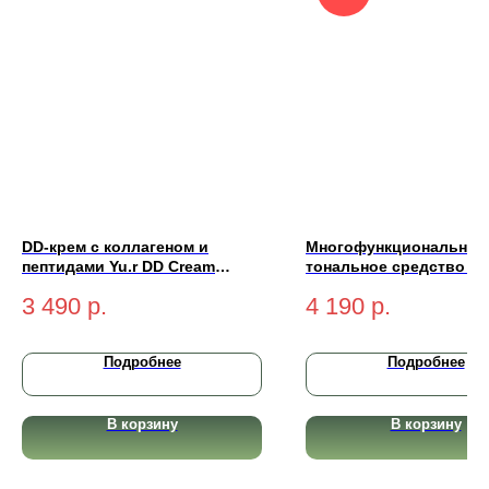
DD-крем с коллагеном и
Многофункциональное
пептидами Yu.r DD Cream
тональное средство Yu
Ethereal Complexion SPF50+
Cream Radiant Complex
3 490
р.
4 190
р.
PA++++ (light-светлый) 50 мл
SPF50+ PA+++ (medium-
натуральный) 50 мл
Подробнее
Подробнее
В корзину
В корзину