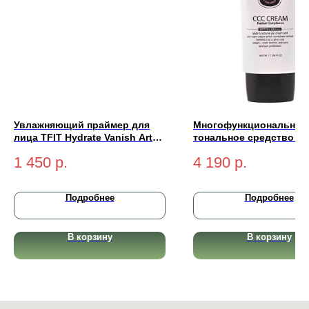
Увлажняющий праймер для
Многофункциональное
лица TFIT Hydrate Vanish Art
тональное средство Yu
Primer 30мл
Cream Radiant Complex
1 450
р.
4 190
р.
SPF50+ PA+++ (light-св
50 мл
Подробнее
Подробнее
В корзину
В корзину