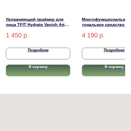
Увлажняющий праймер для
Многофункциональное
лица TFIT Hydrate Vanish Art
тональное средство Yu
Primer 30мл
Cream Radiant Complex
1 450
р.
4 190
р.
SPF50+ PA+++ (medium-
натуральный) 50 мл
Подробнее
Подробнее
В корзину
В корзину