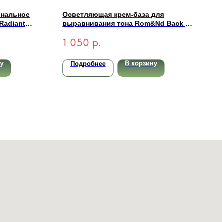
ональное
Осветляющая крем-база для
Radiant
выравнивания тона Rom&Nd Back Me
light-
Tone Up Cream 50мл
1 050
р.
у
В корзину
Подробнее