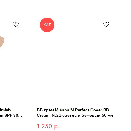
ХИТ
imish
ББ крем Missha M Perfect Cover BB
am SPF 30
Cream, №21 светлый бежевый 50 мл
1 250
р.