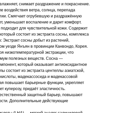
увлажняет, снимает раздражение и покраснение.
е воздействия ветра, солнца, перепада
огии. Смягчает огрубевшую и раздражённую
т, уменьшает воспаление и дарит комфорт.
подходит для чувствительной кожи. Содержит
, который состоит из экстракта сосны, комплекса
: Экстракт сосны добыт из растений,
ом уезде Янъян в провинции Канвондо, Корея.
ря низкотемпературной экстракции, что
имум полезных веществ. Сосна —
мпонент, который оказывает антиоксидантное
лы состоит из экстракта центеллы азиатской,
 кислоты, мадекассосида и мадекассовой
кая повышает барьерные функции, укрепляет
ет куперозу, придаёт эластичность.
 естественный защитный барьер, повышают
ости. Дополнительные действующие
ислоты (LHA) — мягкий аналог салициловой