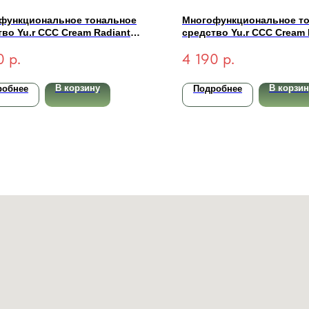
функциональное тональное
Многофункциональное т
во Yu.r CCC Cream Radiant
средство Yu.r CCC Cream 
exion SPF50+ PA+++ (medium-
Complexion SPF50+ PA+++ (
0
р.
4 190
р.
альный) 50 мл
светлый) 50 мл
В корзину
В корзин
робнее
Подробнее