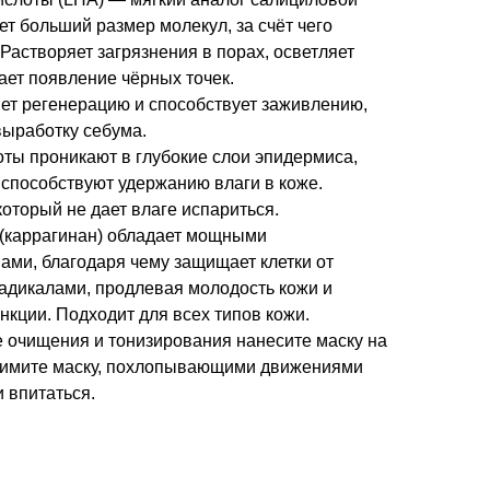
т больший размер молекул, за счёт чего
 Растворяет загрязнения в порах, осветляет
ает появление чёрных точек.
яет регенерацию и способствует заживлению,
выработку себума.
оты проникают в глубокие слои эпидермиса,
 способствуют удержанию влаги в коже.
оторый не дает влаге испариться.
 (каррагинан) обладает мощными
ами, благодаря чему защищает клетки от
дикалами, продлевая молодость кожи и
кции. Подходит для всех типов кожи.
 очищения и тонизирования нанесите маску на
снимите маску, похлопывающими движениями
 впитаться.