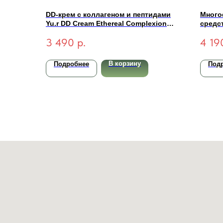
DD-крем с коллагеном и пептидами
Много
Yu.r DD Cream Ethereal Complexion
средст
SPF50+ PA++++ (light-светлый) 50 мл
Compl
3 490
р.
4 19
натур
В корзину
Подробнее
Под