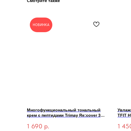
Смотрите также
НОВИНКА
Многофункциональный тональный
Увлаж
крем с пептидами Trimay Re:cover 3-
TFIT H
in-1 Pept CCC Cream SPF50+ PA+++
1 690
р.
1 45
Light 30мл