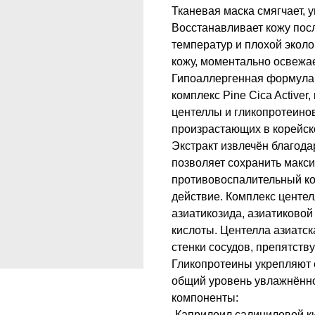
Тканевая маска смягчает, 
Восстанавливает кожу посл
температур и плохой экол
кожу, моментально освежае
Гипоаллергенная формула 
комплекс Pine Cica Activer
центеллы и гликопротеинов
произрастающих в корейск
Экстракт извлечён благода
позволяет сохранить макс
противовоспалительный ко
действие. Комплекс центел
азиатикозида, азиатиковой
кислоты. Центелла азиатс
стенки сосудов, препятству
Гликопротеины укрепляют
общий уровень увлажнённ
компоненты:
-Каприлоил салициловой к