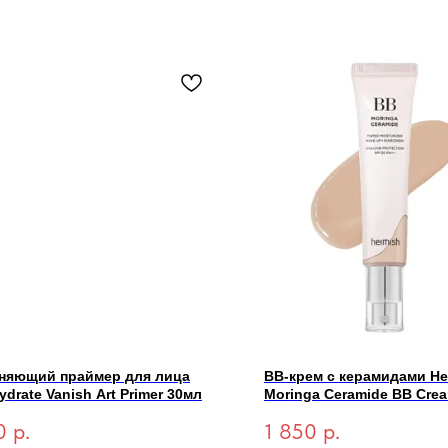
няющий праймер для лица
BB-крем с керамидами He
ydrate Vanish Art Primer 30мл
Moringa Ceramide BB Cre
PA++ #25N Medium 30гр
0
р.
1 850
р.