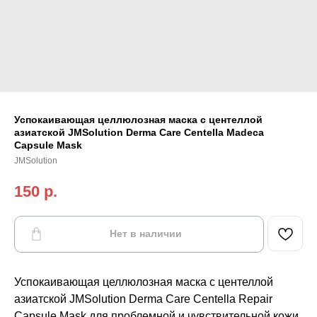
Успокаивающая целлюлозная маска с центеллой
азиатской JMSolution Derma Care Centella Madeca
Capsule Mask
JMSolution
150
р.
Нет в наличии
Успокаивающая целлюлозная маска с центеллой
азиатской JMSolution Derma Care Centella Repair
Capsule Mask для проблемной и чувствительной кожи.