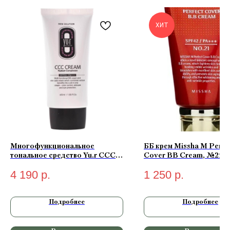
ХИТ
Многофункциональное
ББ крем Missha M Perfe
тональное средство Yu.r CCC
Cover BB Cream, №21 с
Cream Radiant Complexion
бежевый 50 мл
4 190
р.
1 250
р.
SPF50+ PA+++ (light-светлый)
50 мл
Подробнее
Подробнее