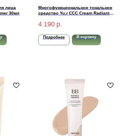
ля лица
Многофункциональное тональное
rimer 30мл
средство Yu.r CCC Cream Radiant
Complexion SPF50+ PA+++ (light-
4 190
р.
светлый) 50 мл
у
В корзину
Подробнее