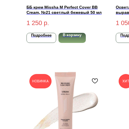
ББ крем Missha M Perfect Cover BB
Освет
Cream, №21 светлый бежевый 50 мл
вырав
Tone 
1 250
р.
1 05
В корзину
Подробнее
Под
НОВИНКА
ХИ