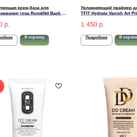
ляющая крем-база для
Увлажняющий праймер д
нивания тона Rom&Nd Back Me
TFIT Hydrate Vanish Art P
Up Cream 50мл
0
р.
1 450
р.
В корзину
В корзин
робнее
Подробнее
Т