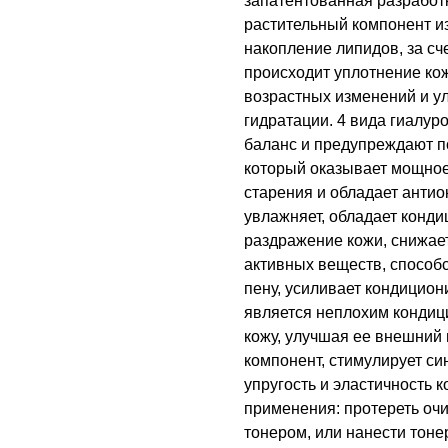
запатентованная разрабо
растительный компонент и
накопление липидов, за сч
происходит уплотнение ко
возрастных изменений и у
гидратации. 4 вида гиалу
баланс и предупреждают п
который оказывает мощно
старения и обладает антио
увлажняет, обладает конд
раздражение кожи, снижае
активных веществ, способс
пену, усиливает кондицио
является неплохим кондиц
кожу, улучшая ее внешний
компонент, стимулирует си
упругость и эластичность 
применения: протереть оч
тонером, или нанести тоне