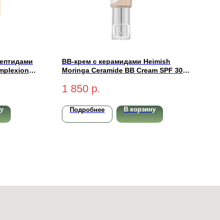
пептидами
BB-крем с керамидами Heimish
omplexion
Moringa Ceramide BB Cream SPF 30
тлый) 50 мл
PA++ #25N Medium 30гр
1 850
р.
у
В корзину
Подробнее