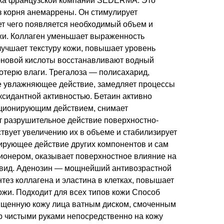
тка французской компании SEDERMA. Это
з корня анемаррены. Он стимулирует
ет чего появляется необходимый объем и
жи. Коллаген уменьшает выраженность
лучшает текстуру кожи, повышает уровень
роновой кислоты восстанавливают водный
отерю влаги. Трегалоза — полисахарид,
е увлажняющее действие, замедляет процессы
ксидантной активностью. Бетаин активно
иционирующим действием, снимает
т разрушительное действие поверхностно-
твует увеличению их в объеме и стабилизирует
нирующее действие других компонентов и сам
ионером, оказывает поверхностное влияние на
 вид. Аденозин — мощнейший антивозрастной
нтез коллагена и эластина в клетках, повышает
кожи. Подходит для всех типов кожи Способ
ищенную кожу лица ватным диском, смоченным
р чистыми руками непосредственно на кожу