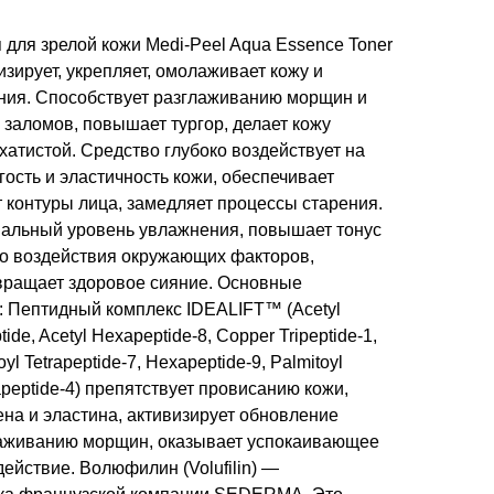
для зрелой кожи Medi-Peel Aqua Essence Toner
изирует, укрепляет, омолаживает кожу и
ния. Способствует разглаживанию морщин и
заломов, повышает тургор, делает кожу
хатистой. Средство глубоко воздействует на
ость и эластичность кожи, обеспечивает
 контуры лица, замедляет процессы старения.
альный уровень увлажнения, повышает тонус
го воздействия окружающих факторов,
звращает здоровое сияние. Основные
 Пептидный комплекс IDEALIFT™ (Acetyl
ptide, Acetyl Hexapeptide-8, Copper Tripeptide-1,
oyl Tetrapeptide-7, Hexapeptide-9, Palmitoyl
tapeptide-4) препятствует провисанию кожи,
ена и эластина, активизирует обновление
глаживанию морщин, оказывает успокаивающее
ействие. Волюфилин (Volufilin) —