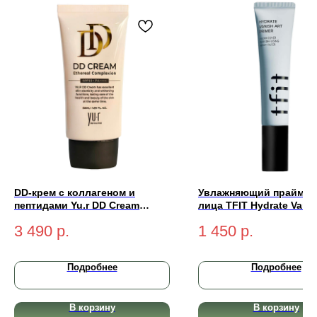
DD-крем с коллагеном и
Увлажняющий праймер
пептидами Yu.r DD Cream
лица TFIT Hydrate Vanis
Ethereal Complexion SPF50+
Primer 30мл
3 490
р.
1 450
р.
PA++++ (light-светлый) 50 мл
Подробнее
Подробнее
В корзину
В корзину